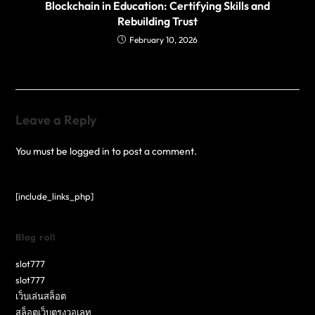
Blockchain in Education: Certifying Skills and
Rebuilding Trust
February 10, 2026
Leave a Reply
You must be
logged in
to post a comment.
[include_links_php]
Blog roll
slot777
slot777
เว็บเล่นสล็อต
สล็อตเว็บตรงวอเลท