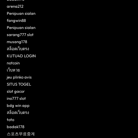
arena212
Penipuan sialan
fangwin88
Penipuan sialan
sarang777 slot
musang178
สล็อตเว็บตรง
KUTU4D LOGIN
notcoin
เว็บหวย
jeu plinko avis
SITUS TOGEL
slot gacor
ino777 slot
bdg win app
สล็อตเว็บตรง
toto
badak178
스포츠무료중계