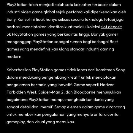
PlayStation telah menjadi salah satu kekuatan terbesar dalam
industri video game global sejak pertama kali diperkenalkan oleh
Sony. Konsol ini tidak hanya sukses secara teknologi, tetapi juga
berhasil menciptakan identitas kuat melalui koleksi
slot deposit
5k
PlayStation games yang berkualitas tinggi. Banyak gamer
menganggap PlayStation sebagai rumah bagi berbagai Best
games yang mendefinisikan ulang standar industri gaming
modern.
Keberhasilan PlayStation games tidak lepas dari komitmen Sony
dalam mendukung pengembang kreatif untuk menciptakan
pengalaman bermain yang inovatif. Game seperti Horizon
Forbidden West, Spider-Man 2, dan Bloodborne menunjukkan
bagaimana PlayStation mampu menghadirkan dunia yang
sangat detail dan imersif. Setiap elemen dalam game dirancang
untuk memberikan pengalaman yang menyatu antara cerita,
gameplay, dan visual yang memukau.