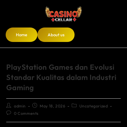
Home
About us
PlayStation Games dan Evolusi
Standar Kualitas dalam Industri
Gaming
admin
May 18, 2026
Uncategorized
0 Comments