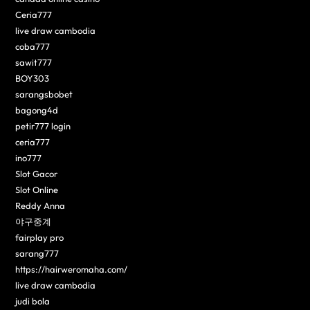
Ceria777
live draw cambodia
coba777
sawit777
BOY303
sarangsbobet
bagong4d
petir777 login
ceria777
ino777
Slot Gacor
Slot Online
Reddy Anna
야구중계
fairplay pro
sarang777
https://hairweromaha.com/
live draw cambodia
judi bola