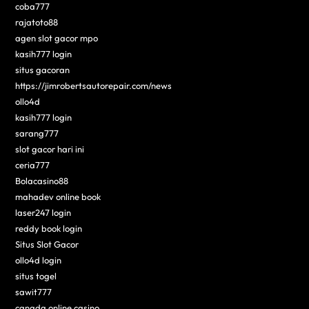
coba777
rajatoto88
agen slot gacor mpo
kasih777 login
situs gacoran
https://jimrobertsautorepair.com/news
ollo4d
kasih777 login
sarang777
slot gacor hari ini
ceria777
Bolacasino88
mahadev online book
laser247 login
reddy book login
Situs Slot Gacor
ollo4d login
situs togel
sawit777
canada online casino